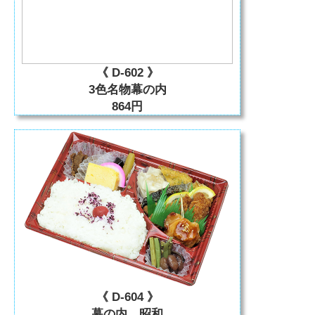
《 D-602 》
3色名物幕の内
864円
《 D-604 》
幕の内 昭和