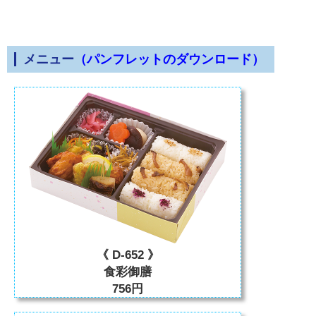
メニュー
（パンフレットのダウンロード）
《 D-652 》
食彩御膳
756円