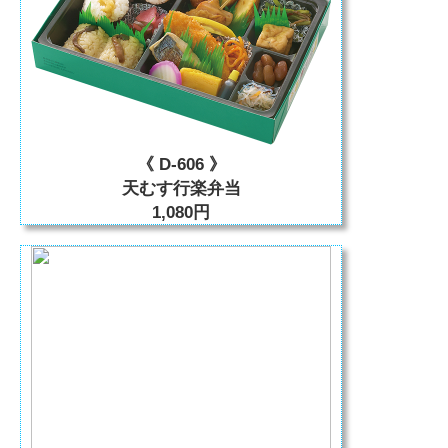
《 D-606 》
天むす行楽弁当
1,080円