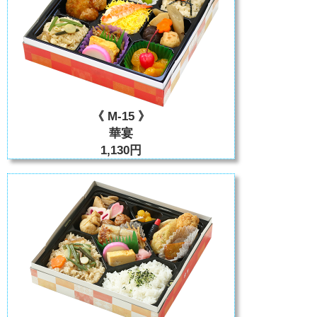
《 M-15 》
華宴
1,130円