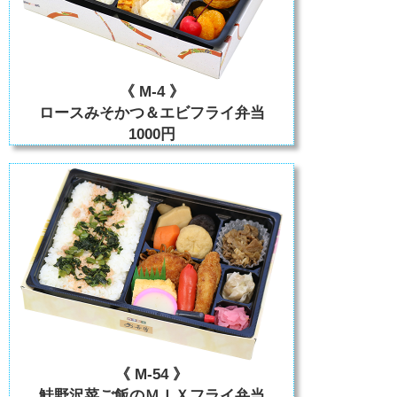
《 M-4 》
ロースみそかつ＆エビフライ弁当
1000円
《 M-54 》
鮭野沢菜ご飯のＭＩＸフライ弁当