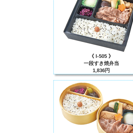
《 I-505 》
一段すき焼弁当
1,836円