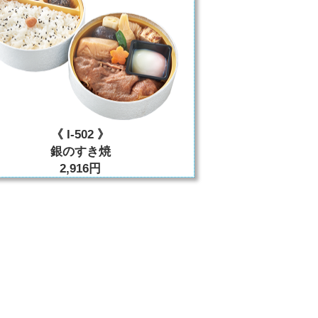
《 I-502 》
銀のすき焼
2,916円