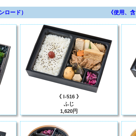
ンロード）
《使用、含
《 I-516 》
ふじ
1,620円