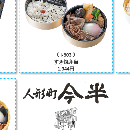
《 I-503 》
すき焼弁当
1,944円