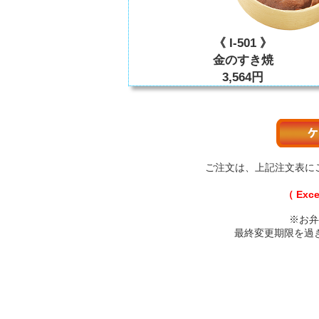
《 I-501 》
金のすき焼
3,564円
ご注文は、上記注文表に
（ Ex
※お弁
最終変更期限を過ぎ