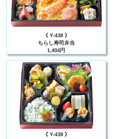
《 Y-438 》
ちらし寿司弁当
1,404円
《 Y-439 》