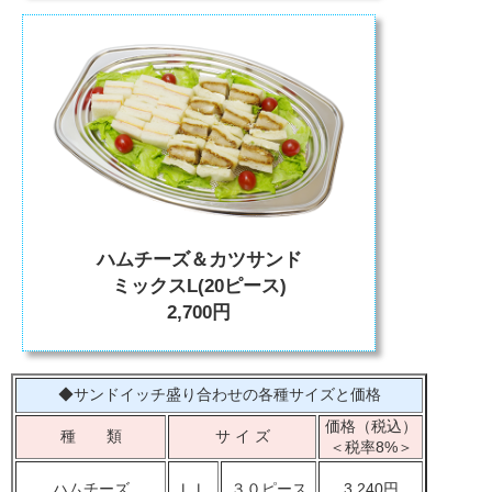
ハムチーズ＆カツサンド
ミックスL(20ピース)
2,700円
◆サンドイッチ盛り合わせの各種サイズと価格
価格（税込）
種 類
サ イ ズ
＜税率8%＞
ハムチーズ
ＬＬ
３０ピース
3,240円