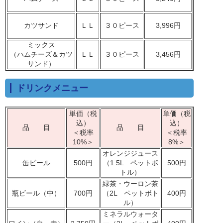
カツサンド
ＬＬ
３０ピース
3,996円
ミックス
（ハムチーズ＆カツ
ＬＬ
３０ピース
3,456円
サンド）
ドリンクメニュー
単価（税
単価（税
込）
込）
品 目
品 目
＜税率
＜税率
10%＞
8%＞
オレンジジュース
缶ビール
500円
（1.5L ペットボ
500円
トル）
緑茶・ウーロン茶
瓶ビール（中）
700円
（2L ペットボト
400円
ル）
ミネラルウォータ