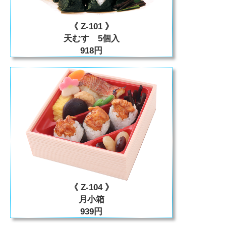
《 Z-101 》
天むす 5個入
918円
《 Z-104 》
月小箱
939円