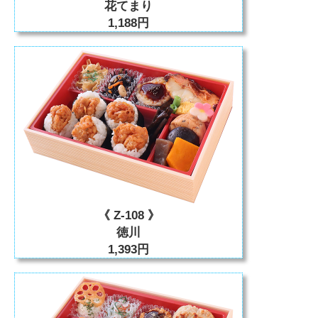
花てまり
1,188円
《 Z-108 》
徳川
1,393円