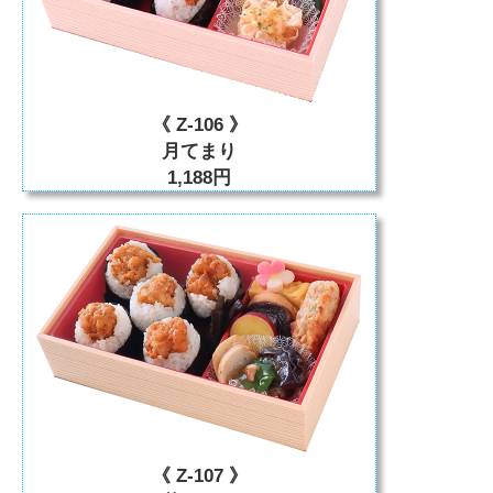
《 Z-106 》
月てまり
1,188円
《 Z-107 》