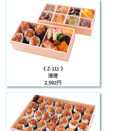
《 Z-111 》
清澄
2,592円