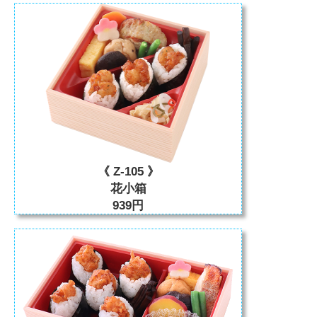
《 Z-105 》
花小箱
939円